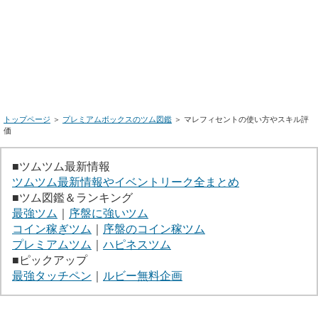
トップページ
＞
プレミアムボックスのツム図鑑
＞ マレフィセントの使い方やスキル評
価
■ツムツム最新情報
ツムツム最新情報やイベントリーク全まとめ
■ツム図鑑＆ランキング
最強ツム
｜
序盤に強いツム
コイン稼ぎツム
｜
序盤のコイン稼ツム
プレミアムツム
｜
ハピネスツム
■ピックアップ
最強タッチペン
｜
ルビー無料企画