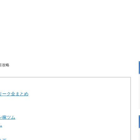
目攻略
リーク全まとめ
ン稼ツム
ム