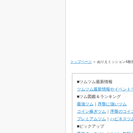
トップページ
＞ ぬりえミッション4枚
■ツムツム最新情報
ツムツム最新情報やイベント
■ツム図鑑＆ランキング
最強ツム
｜
序盤に強いツム
コイン稼ぎツム
｜
序盤のコイ
プレミアムツム
｜
ハピネスツ
■ピックアップ