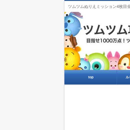
ツムツムぬりえミッション4枚目
top
ル