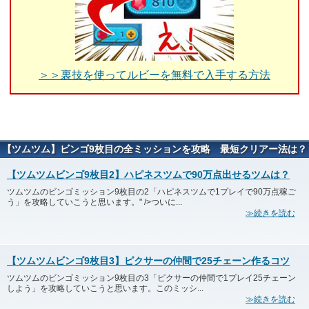
＞＞裏技を使ってルビーを無料で入手する方法
【ツムツム】ビンゴ9枚目の全ミッションを攻略 最短クリアー法は？
エントリー一覧
【ツムツムビンゴ9枚目2】ハピネスツムで90万点出せるツムは？
ツムツムのビンゴミッション9枚目の2「ハピネスツムで1プレイで90万点稼ご
う」を攻略していこうと思います。" />ついに...
≫続きを読む
【ツムツムビンゴ9枚目3】ピクサーの仲間で25チェーン作るコツ
ツムツムのビンゴミッション9枚目の3「ピクサーの仲間で1プレイ25チェーン
しよう」を攻略していこうと思います。このミッシ...
≫続きを読む