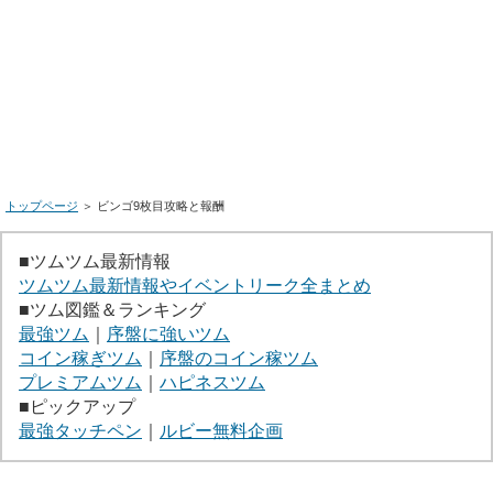
トップページ
＞ ビンゴ9枚目攻略と報酬
■ツムツム最新情報
ツムツム最新情報やイベントリーク全まとめ
■ツム図鑑＆ランキング
最強ツム
｜
序盤に強いツム
コイン稼ぎツム
｜
序盤のコイン稼ツム
プレミアムツム
｜
ハピネスツム
■ピックアップ
最強タッチペン
｜
ルビー無料企画