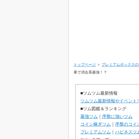
トップページ
＞
プレミアムボックスの
果で消去系最強！？
■ツムツム最新情報
ツムツム最新情報やイベント
■ツム図鑑＆ランキング
最強ツム
｜
序盤に強いツム
コイン稼ぎツム
｜
序盤のコイ
プレミアムツム
｜
ハピネスツ