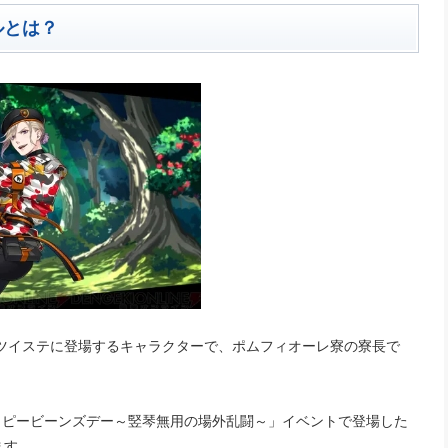
ルとは？
、ツイステに登場するキャラクターで、ポムフィオーレ寮の寮長で
ハッピービーンズデー～竪琴無用の場外乱闘～」イベントで登場した
ます。