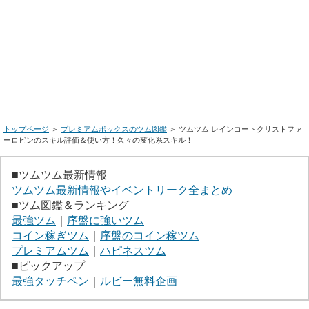
トップページ
＞
プレミアムボックスのツム図鑑
＞ ツムツム レインコートクリストファ
ーロビンのスキル評価＆使い方！久々の変化系スキル！
■ツムツム最新情報
ツムツム最新情報やイベントリーク全まとめ
■ツム図鑑＆ランキング
最強ツム
｜
序盤に強いツム
コイン稼ぎツム
｜
序盤のコイン稼ツム
プレミアムツム
｜
ハピネスツム
■ピックアップ
最強タッチペン
｜
ルビー無料企画