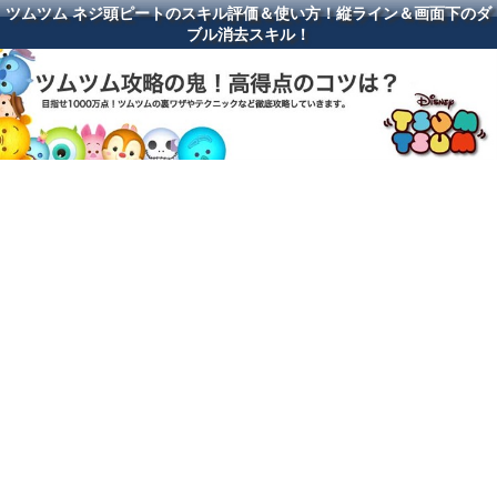
ツムツム ネジ頭ピートのスキル評価＆使い方！縦ライン＆画面下のダ
ブル消去スキル！