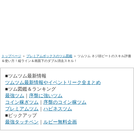
トップページ
＞
プレミアムボックスのツム図鑑
＞ ツムツム ネジ頭ピートのスキル評価
＆使い方！縦ライン＆画面下のダブル消去スキル！
■ツムツム最新情報
ツムツム最新情報やイベントリーク全まとめ
■ツム図鑑＆ランキング
最強ツム
｜
序盤に強いツム
コイン稼ぎツム
｜
序盤のコイン稼ツム
プレミアムツム
｜
ハピネスツム
■ピックアップ
最強タッチペン
｜
ルビー無料企画