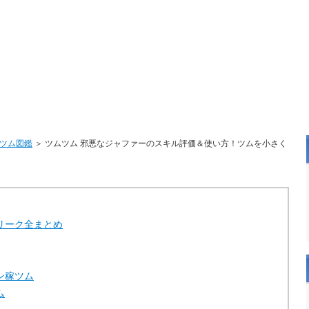
ツム図鑑
＞ ツムツム 邪悪なジャファーのスキル評価＆使い方！ツムを小さく
リーク全まとめ
ン稼ツム
ム