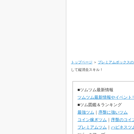
トップページ
＞
プレミアムボックスの
して縦消去スキル！
■ツムツム最新情報
ツムツム最新情報やイベント
■ツム図鑑＆ランキング
最強ツム
｜
序盤に強いツム
コイン稼ぎツム
｜
序盤のコイ
プレミアムツム
｜
ハピネスツ