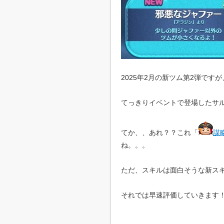
2025年2月の新ツム第2弾で
てっきりイベントで登場したサ
てか、、あれ？？これ「
謀
ね。。。
ただ、スキルは面白そうな新ス
それでは早速評価していきます