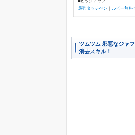
■ピックアップ
最強タッチペン
｜
ルビー無料
ツムツム 邪悪なジャ
消去スキル！