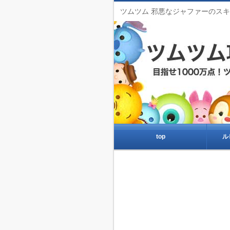
ツムツム 邪悪なジャファーのス
top
ル