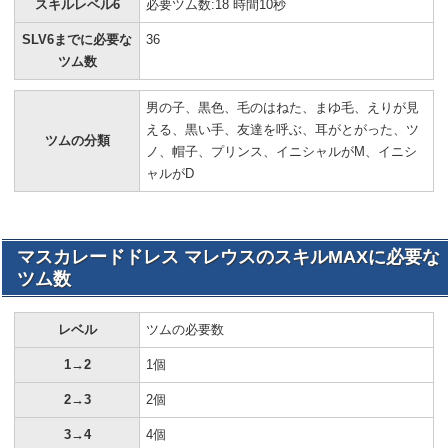
スキルレベル6
必要ツム数:18 時間10秒
SLV6までに必要な
36
ツム数
男の子、黒色、毛のはねた、まゆ毛、えりが見
える、黒い手、友達を呼ぶ、耳がとがった、ツ
ツムの分類
ノ、帽子、プリンス、イニシャルがM、イニシ
ャルがD
マスカレードドレス マレウスのスキルMAXに必要な
ツム数
レベル
ツムの必要数
1→2
1個
2→3
2個
3→4
4個