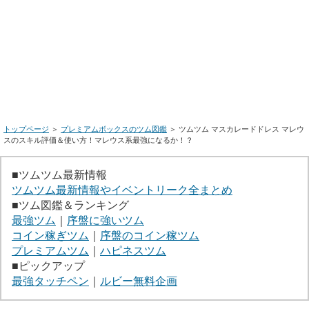
トップページ
＞
プレミアムボックスのツム図鑑
＞ ツムツム マスカレードドレス マレウ
スのスキル評価＆使い方！マレウス系最強になるか！？
■ツムツム最新情報
ツムツム最新情報やイベントリーク全まとめ
■ツム図鑑＆ランキング
最強ツム
｜
序盤に強いツム
コイン稼ぎツム
｜
序盤のコイン稼ツム
プレミアムツム
｜
ハピネスツム
■ピックアップ
最強タッチペン
｜
ルビー無料企画