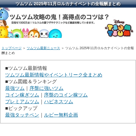
ツムツム 2025年11月ロルカナイベントの全報酬まとめ
トップページ
＞
ツムツム最新ニュース
＞ ツムツム 2025年11月ロルカナイベントの全報
酬まとめ
■ツムツム最新情報
ツムツム最新情報やイベントリーク全まとめ
■ツム図鑑＆ランキング
最強ツム
｜
序盤に強いツム
コイン稼ぎツム
｜
序盤のコイン稼ツム
プレミアムツム
｜
ハピネスツム
■ピックアップ
最強タッチペン
｜
ルビー無料企画