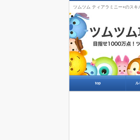
ツムツム ティアラミニー+のスキ
top
ル