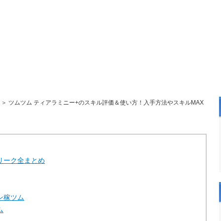
＞ ツムツム ティアラミニー+のスキル評価＆使い方！入手方法やスキルMAX
リーク全まとめ
ン稼ツム
ム