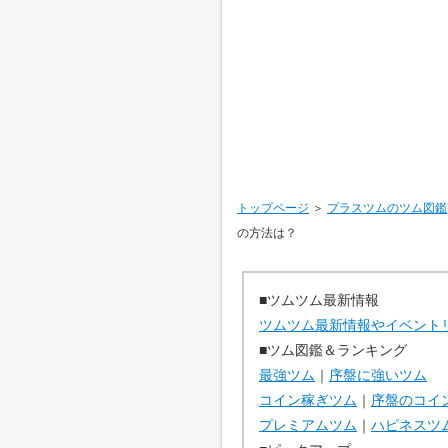
トップページ
＞
プラスツムのツム図鑑
の方法は？
■ツムツム最新情報
ツムツム最新情報やイベント
■ツム図鑑＆ランキング
最強ツム
｜
序盤に強いツム
コイン稼ぎツム
｜
序盤のコイ
プレミアムツム
｜
ハピネスツ