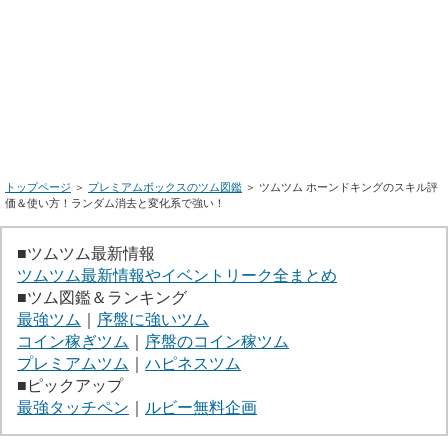
トップページ
＞
プレミアムボックスのツム図鑑
＞ ツムツム ホーンドキングのスキル評
価＆使い方！ランダム消去と変化系で強い！
■ツムツム最新情報
ツムツム最新情報やイベントリーク全まとめ
■ツム図鑑＆ランキング
最強ツム
｜
序盤に強いツム
コイン稼ぎツム
｜
序盤のコイン稼ツム
プレミアムツム
｜
ハピネスツム
■ピックアップ
最強タッチペン
｜
ルビー無料企画