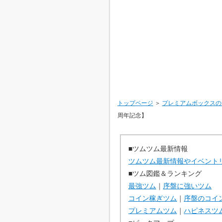
トップページ
＞
プレミアムボックスの
周年記念】
■ツムツム最新情報
ツムツム最新情報やイベント
■ツム図鑑＆ランキング
最強ツム
｜
序盤に強いツム
コイン稼ぎツム
｜
序盤のコイ
プレミアムツム
｜
ハピネスツ