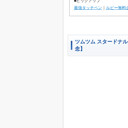
■ピックアップ
最強タッチペン
｜
ルビー無料
ツムツム スタードナ
念】