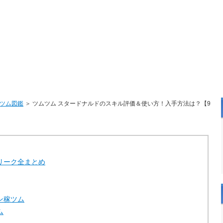
ツム図鑑
＞ ツムツム スタードナルドのスキル評価＆使い方！入手方法は？【9
リーク全まとめ
ン稼ツム
ム