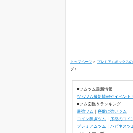
トップページ
＞
プレミアムボックスの
プ！
■ツムツム最新情報
ツムツム最新情報やイベント
■ツム図鑑＆ランキング
最強ツム
｜
序盤に強いツム
コイン稼ぎツム
｜
序盤のコイ
プレミアムツム
｜
ハピネスツ