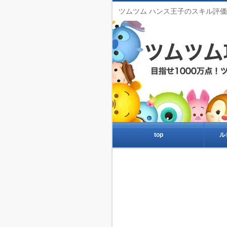
ツムツム ハンス王子のスキル評
top
ル