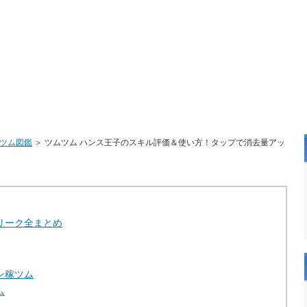
ツム図鑑
＞ ツムツム ハンス王子のスキル評価＆使い方！タップで消去量アッ
リーク全まとめ
ン稼ツム
ム