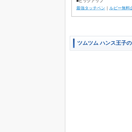
■ピックアップ
最強タッチペン
｜
ルビー無料
ツムツム ハンス王子