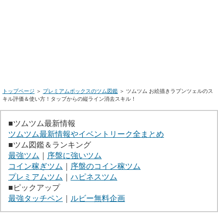
トップページ
＞
プレミアムボックスのツム図鑑
＞ ツムツム お絵描きラプンツェルのス
キル評価＆使い方！タップからの縦ライン消去スキル！
■ツムツム最新情報
ツムツム最新情報やイベントリーク全まとめ
■ツム図鑑＆ランキング
最強ツム
｜
序盤に強いツム
コイン稼ぎツム
｜
序盤のコイン稼ツム
プレミアムツム
｜
ハピネスツム
■ピックアップ
最強タッチペン
｜
ルビー無料企画