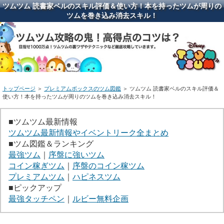
ツムツム 読書家ベルのスキル評価＆使い方！本を持ったツムが周りの
ツムを巻き込み消去スキル！
トップページ
＞
プレミアムボックスのツム図鑑
＞ ツムツム 読書家ベルのスキル評価＆
使い方！本を持ったツムが周りのツムを巻き込み消去スキル！
■ツムツム最新情報
ツムツム最新情報やイベントリーク全まとめ
■ツム図鑑＆ランキング
最強ツム
｜
序盤に強いツム
コイン稼ぎツム
｜
序盤のコイン稼ツム
プレミアムツム
｜
ハピネスツム
■ピックアップ
最強タッチペン
｜
ルビー無料企画