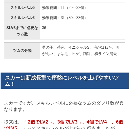
スキルレベル5
効果範囲：LL（29～32個）
スキルレベル6
効果範囲：3L（30～33個）
SLV6までに必要な
36
ツム数
男の子、茶色、イニシャルS、毛がはねた、耳
ツムの分類
が丸い、まゆ毛、ヒゲ、猫科、横ライン消去
スカーは新成長型で序盤にレベルを上げやすいツ
ム！
スカーですが、スキルレベルに必要なツムのダブり数が異
なります。
従来は、「
2個でLV2→、3個でLV3→、4個でLV4→、6個
でLV5→
」ってスキルレベルが上がって行きましたが、