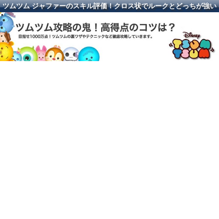
ツムツム ジャファーのスキル評価！クロス状でルークとどっちが強い