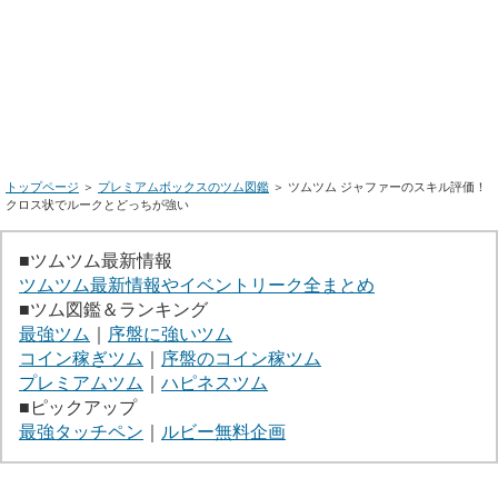
トップページ
＞
プレミアムボックスのツム図鑑
＞ ツムツム ジャファーのスキル評価！
クロス状でルークとどっちが強い
■ツムツム最新情報
ツムツム最新情報やイベントリーク全まとめ
■ツム図鑑＆ランキング
最強ツム
｜
序盤に強いツム
コイン稼ぎツム
｜
序盤のコイン稼ツム
プレミアムツム
｜
ハピネスツム
■ピックアップ
最強タッチペン
｜
ルビー無料企画