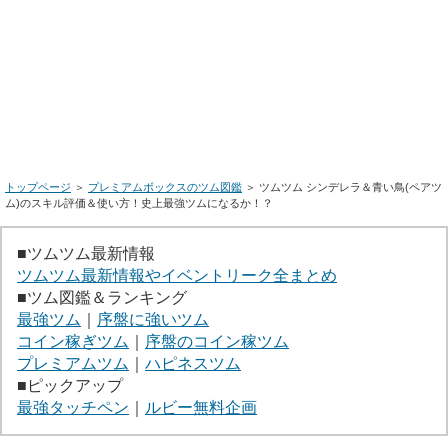
トップページ
＞
プレミアムボックスのツム図鑑
＞ ツムツム シンデレラ＆青い鳥(ペアツ
ム)のスキル評価＆使い方！史上最強ツムになるか！？
■ツムツム最新情報
ツムツム最新情報やイベントリーク全まとめ
■ツム図鑑＆ランキング
最強ツム
｜
序盤に強いツム
コイン稼ぎツム
｜
序盤のコイン稼ツム
プレミアムツム
｜
ハピネスツム
■ピックアップ
最強タッチペン
｜
ルビー無料企画