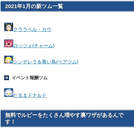
2021年1月の新ツム一覧
クララベル・カウ
ロッツォ(チャーム)
シンデレラ＆青い鳥(ペアツム)
イベント報酬ツム
だるまドナルド
無料でルビーをたくさん増やす裏ワザがあるんで
す！