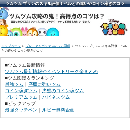
ツムツム プリンのスキル評価！ベルとの違いやコイン稼ぎのコツ
トップページ
＞
プレミアムボックスのツム図鑑
＞ ツムツム プリンのスキル評価！ベル
との違いやコイン稼ぎのコツ
■ツムツム最新情報
ツムツム最新情報やイベントリーク全まとめ
■ツム図鑑＆ランキング
最強ツム
｜
序盤に強いツム
コイン稼ぎツム
｜
序盤のコイン稼ツム
プレミアムツム
｜
ハピネスツム
■ピックアップ
最強タッチペン
｜
ルビー無料企画