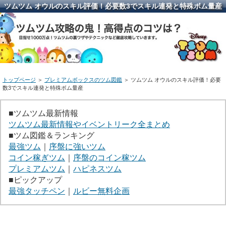
ツムツム オウルのスキル評価！必要数3でスキル連発と特殊ボム量産
トップページ
＞
プレミアムボックスのツム図鑑
＞ ツムツム オウルのスキル評価！必要
数3でスキル連発と特殊ボム量産
■ツムツム最新情報
ツムツム最新情報やイベントリーク全まとめ
■ツム図鑑＆ランキング
最強ツム
｜
序盤に強いツム
コイン稼ぎツム
｜
序盤のコイン稼ツム
プレミアムツム
｜
ハピネスツム
■ピックアップ
最強タッチペン
｜
ルビー無料企画