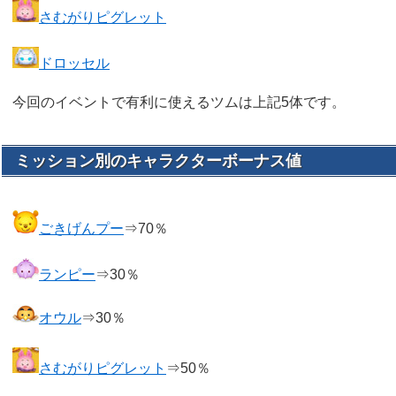
さむがりピグレット
ドロッセル
今回のイベントで有利に使えるツムは上記5体です。
ミッション別のキャラクターボーナス値
ごきげんプー
⇒70％
ランピー
⇒30％
オウル
⇒30％
さむがりピグレット
⇒50％