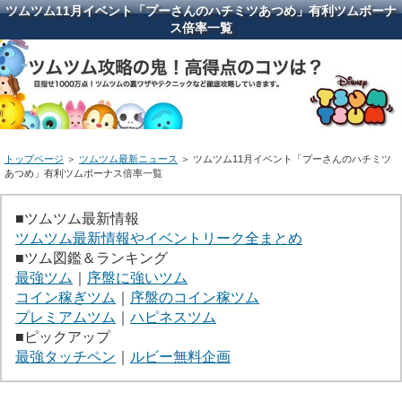
ツムツム11月イベント「プーさんのハチミツあつめ」有利ツムボーナ
ス倍率一覧
トップページ
＞
ツムツム最新ニュース
＞ ツムツム11月イベント「プーさんのハチミツ
あつめ」有利ツムボーナス倍率一覧
■ツムツム最新情報
ツムツム最新情報やイベントリーク全まとめ
■ツム図鑑＆ランキング
最強ツム
｜
序盤に強いツム
コイン稼ぎツム
｜
序盤のコイン稼ツム
プレミアムツム
｜
ハピネスツム
■ピックアップ
最強タッチペン
｜
ルビー無料企画