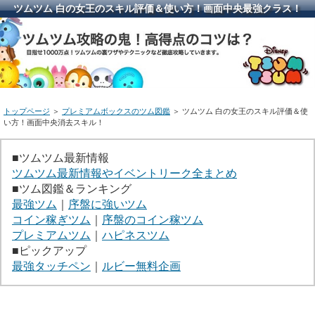
ツムツム 白の女王のスキル評価＆使い方！画面中央最強クラス！
トップページ
＞
プレミアムボックスのツム図鑑
＞ ツムツム 白の女王のスキル評価＆使
い方！画面中央消去スキル！
■ツムツム最新情報
ツムツム最新情報やイベントリーク全まとめ
■ツム図鑑＆ランキング
最強ツム
｜
序盤に強いツム
コイン稼ぎツム
｜
序盤のコイン稼ツム
プレミアムツム
｜
ハピネスツム
■ピックアップ
最強タッチペン
｜
ルビー無料企画