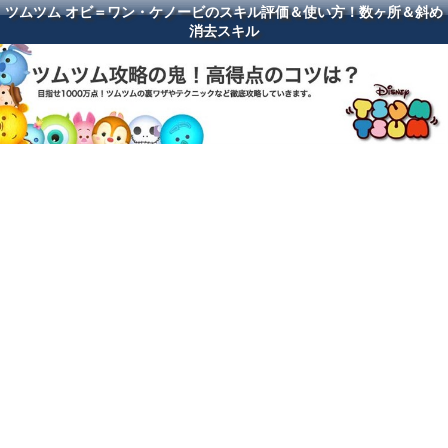
ツムツム オビ＝ワン・ケノービのスキル評価＆使い方！数ヶ所＆斜め
消去スキル