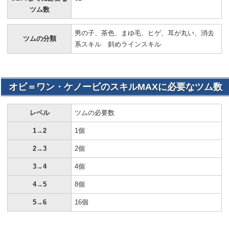
ツム数
男の子、茶色、まゆ毛、ヒゲ、耳が丸い、消去
ツムの分類
系スキル 斜めラインスキル
オビ＝ワン・ケノービのスキルMAXに必要なツム数
レベル
ツムの必要数
1→2
1個
2→3
2個
3→4
4個
4→5
8個
5→6
16個