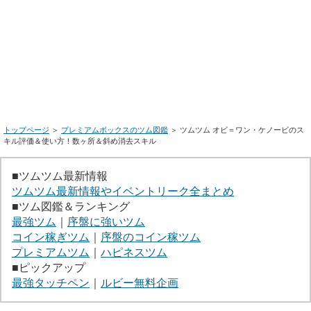
トップページ
＞
プレミアムボックスのツム図鑑
＞ ツムツム オビ＝ワン・ケノービのス
キル評価＆使い方！数ヶ所＆斜め消去スキル
■ツムツム最新情報
ツムツム最新情報やイベントリーク全まとめ
■ツム図鑑＆ランキング
最強ツム
｜
序盤に強いツム
コイン稼ぎツム
｜
序盤のコイン稼ツム
プレミアムツム
｜
ハピネスツム
■ピックアップ
最強タッチペン
｜
ルビー無料企画