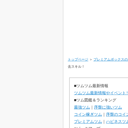
トップページ
＞
プレミアムボックスの
去スキル！
■ツムツム最新情報
ツムツム最新情報やイベント
■ツム図鑑＆ランキング
最強ツム
｜
序盤に強いツム
コイン稼ぎツム
｜
序盤のコイ
プレミアムツム
｜
ハピネスツ