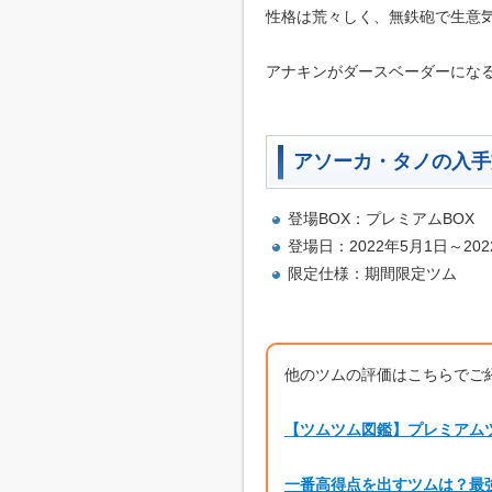
性格は荒々しく、無鉄砲で生意
アナキンがダースベーダーにな
アソーカ・タノの入手
登場BOX：プレミアムBOX
登場日：2022年5月1日～20
限定仕様：期間限定ツム
他のツムの評価はこちらでご
【ツムツム図鑑】プレミアム
一番高得点を出すツムは？最