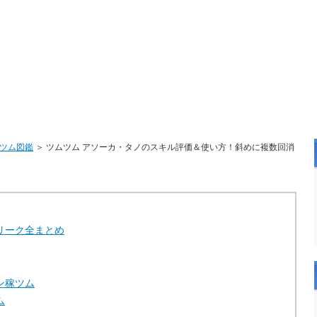
ツム図鑑
＞ ツムツム アソーカ・タノのスキル評価＆使い方！斜めに複数回消
リーク全まとめ
ン稼ツム
ム