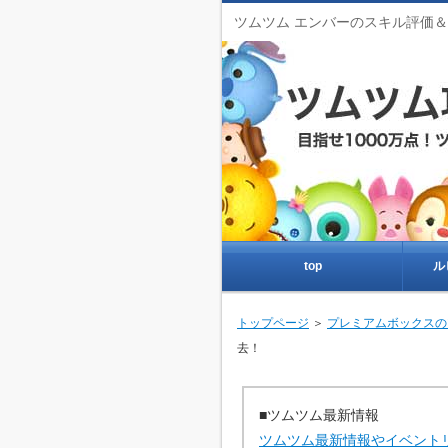
ツムツム エンバーのスキル評価
top
ル
トップページ
＞
プレミアムボックスの
去！
■ツムツム最新情報
ツムツム最新情報やイベント