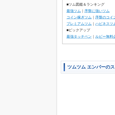
■ツム図鑑＆ランキング
最強ツム
｜
序盤に強いツム
コイン稼ぎツム
｜
序盤のコイ
プレミアムツム
｜
ハピネスツ
■ピックアップ
最強タッチペン
｜
ルビー無料
ツムツム エンバーの