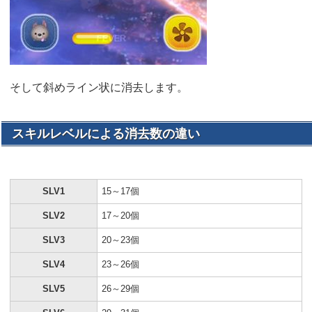
そして斜めライン状に消去します。
スキルレベルによる消去数の違い
SLV1
15～17個
SLV2
17～20個
SLV3
20～23個
SLV4
23～26個
SLV5
26～29個