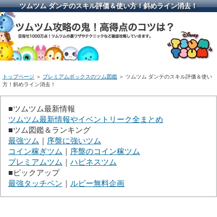
ツムツム ダンテのスキル評価＆使い方！斜めライン消去！
トップページ
＞
プレミアムボックスのツム図鑑
＞ ツムツム ダンテのスキル評価＆使い
方！斜めライン消去！
■ツムツム最新情報
ツムツム最新情報やイベントリーク全まとめ
■ツム図鑑＆ランキング
最強ツム
｜
序盤に強いツム
コイン稼ぎツム
｜
序盤のコイン稼ツム
プレミアムツム
｜
ハピネスツム
■ピックアップ
最強タッチペン
｜
ルビー無料企画