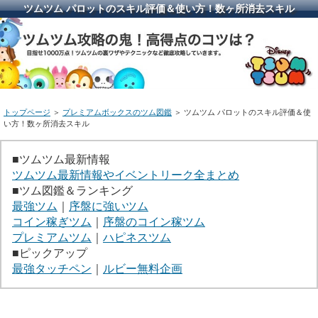
ツムツム パロットのスキル評価＆使い方！数ヶ所消去スキル
トップページ
＞
プレミアムボックスのツム図鑑
＞ ツムツム パロットのスキル評価＆使
い方！数ヶ所消去スキル
■ツムツム最新情報
ツムツム最新情報やイベントリーク全まとめ
■ツム図鑑＆ランキング
最強ツム
｜
序盤に強いツム
コイン稼ぎツム
｜
序盤のコイン稼ツム
プレミアムツム
｜
ハピネスツム
■ピックアップ
最強タッチペン
｜
ルビー無料企画