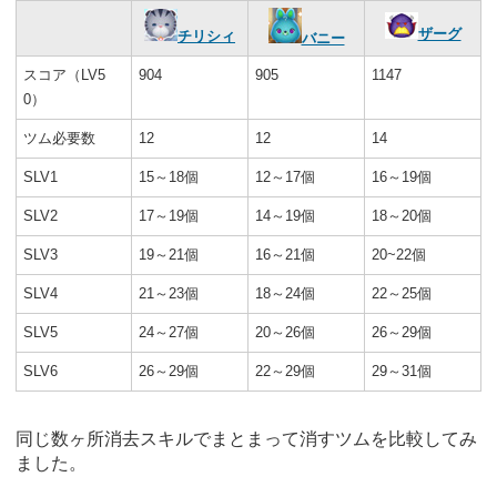
ザーグ
チリシィ
バニー
スコア（LV5
904
905
1147
0）
ツム必要数
12
12
14
SLV1
15～18個
12～17個
16～19個
SLV2
17～19個
14～19個
18～20個
SLV3
19～21個
16～21個
20~22個
SLV4
21～23個
18～24個
22～25個
SLV5
24～27個
20～26個
26～29個
SLV6
26～29個
22～29個
29～31個
同じ数ヶ所消去スキルでまとまって消すツムを比較してみ
ました。