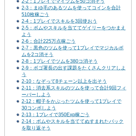
2-2：1プレイでマイツムを50コ消そう
2-3：まゆ毛のあるツムを使ってコインを合計
510枚稼ごう
2-4：1プレイでスキルを3回使おう
2-5：ボムやスキルを当ててゲイリーをつかまえ
よう
2-6：合計225万点稼ごう
2-7：黒色のツムを使って1プレイでマジカルボ
ムを2コ消そう
2-8：1プレイでツムを380コ消そう
2-9：ボゴ署長の出す課題をたくさんクリアしよ
う
2-10：なぞって8チェーン以上を出そう
2-11：消去系スキルのツムを使って合計9回フィ
ーバーしよう
2-12：帽子をかぶったツムを使って1プレイで
30コンボしよう
2-13：1プレイで350Exp稼ごう
2-14：ボムやスキルを当ててぬすまれたバック
を取り返そう