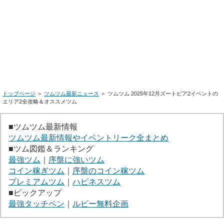
トップページ
＞
ツムツム最新ニュース
＞ ツムツム 2025年12月ズートピア2イベントの
エリア2全攻略＆オススメツム
■ツムツム最新情報
ツムツム最新情報やイベントリーク全まとめ
■ツム図鑑＆ランキング
最強ツム
｜
序盤に強いツム
コイン稼ぎツム
｜
序盤のコイン稼ツム
プレミアムツム
｜
ハピネスツム
■ピックアップ
最強タッチペン
｜
ルビー無料企画