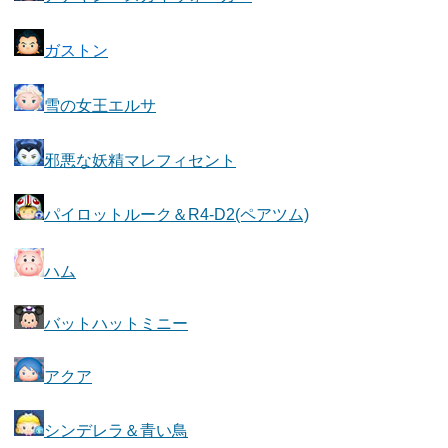
ガストン
雪の女王エルサ
邪悪な妖精マレフィセント
パイロットルーク＆R4-D2(ペアツム)
ハム
バットハットミニー
アクア
シンデレラ＆青い鳥